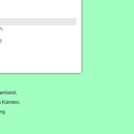
n.
!
genland,
n Kärnten,
erg