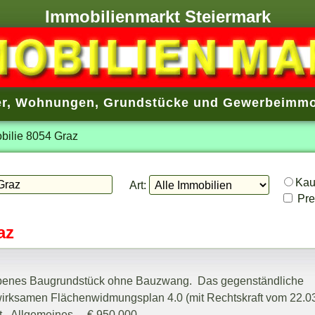
Immobilienmarkt Steiermark
r
,
Wohnungen
,
Grundstücke
und
Gewerbeimmo
bilie 8054 Graz
Ka
Art:
Prei
az
 ebenes Baugrundstück ohne Bauzwang. Das gegenständliche
irksamen Flächenwidmungsplan 4.0 (mit Rechtskraft vom 22.0
- Allgemeines ... € 950.000,-