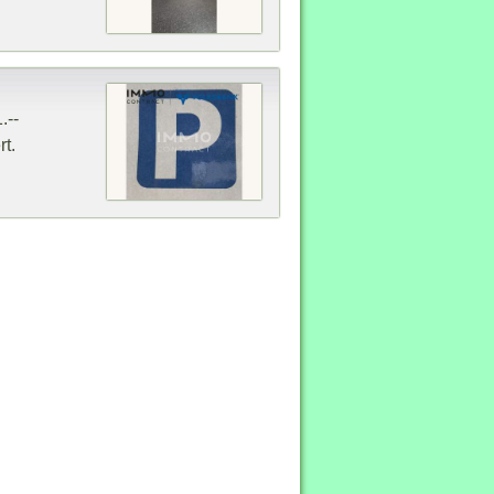
.--
t.