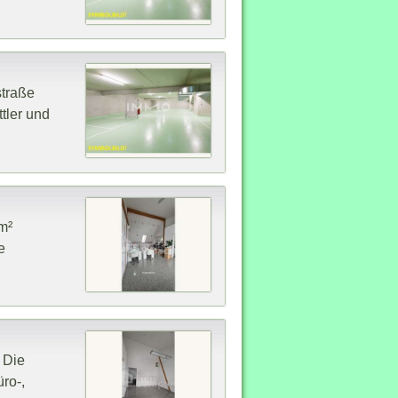
straße
tler und
m²
e
 Die
ro-,