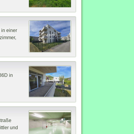
in einer
zimmer,
86D in
traße
ttler und