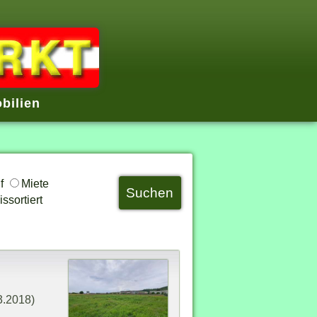
bilien
uf
Miete
ssortiert
3.2018)