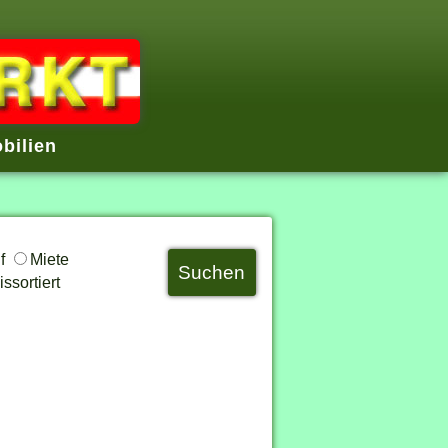
bilien
uf
Miete
ssortiert