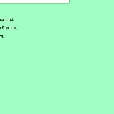
genland,
n Kärnten,
erg