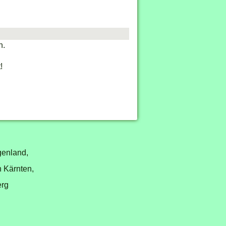
n.
!
genland,
n Kärnten,
erg