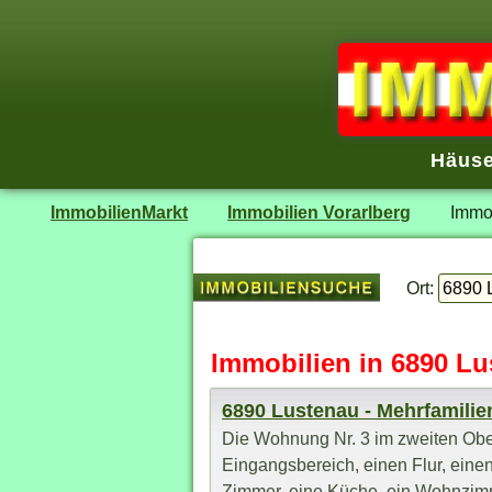
Häuse
ImmobilienMarkt
Immobilien Vorarlberg
Immo
Ort:
Immobilien in 6890 L
6890 Lustenau - Mehrfamili
Die Wohnung Nr. 3 im zweiten Obe
Eingangsbereich, einen Flur, eine
Zimmer, eine Küche, ein Wohnzimme