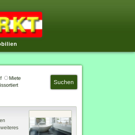
bilien
uf
Miete
ssortiert
nen
 weiteres