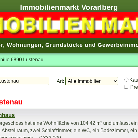
Immobilienmarkt Vorarlberg
r
,
Wohnungen
,
Grundstücke
und
Gewerbeimmo
bilie 6890 Lustenau
Ka
Art:
Prei
ustenau
enhaus
rgeschoss hat eine Wohnfläche von 104,42 m² und umfasst ei
n Abstellraum, zwei Schlafzimmer, ein WC, ein Badezimmer, ein
r sowie zwei ... € 332.000,-